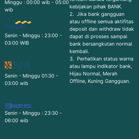
Minggu : 00:00 wib - 05:00
kebijakan pihak BANK.
wib
Jika bank gangguan
atau offline semua aktifitas
deposit dan withdraw tidak
Senin - Minggu : 23:00 -
dapat di prosses sampai
03:00 WIB
bank bersangkutan normal
kembali.
Perhatikan status warna
atau lampu indikator bank,
Hijau Normal, Merah
Senin - Minggu 01:30 -
Offline, Kuning Gangguan.
03:00 wib
Senin - Minggu : 23:30 -
06:00 wib